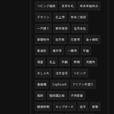
リビング階段
見学お礼
年末年始休み
デザイン
北上市
年末ご挨拶
一戸建て
新年挨拶
住宅会社
新築物件
岩手県
花巻市
金ヶ崎町
紫波町
滝沢市
一関市
平屋
寝室
北上
外観
照明
洗面所
おしゃれ
注文住宅
リビング
食器棚
Cupboard
アイアン手摺り
階段
階段蹴込板
子供部屋
間接照明
カップボード
岩手
新築