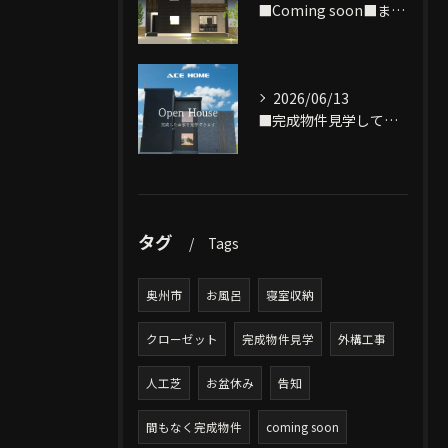
■Coming soon■まもなく完成致します‼
2026/06/13
■完成物件見学してみませんか？■
タグ
Tags
奥州市
お風呂
寝室収納
クローゼット
完成物件見学
外構工事
人工芝
お盆休み
告知
間もなく完成物件
coming soon