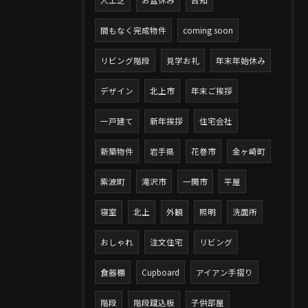
人工芝
お盆休み
告知
間もなく完成物件
coming soon
リビング階段
見学お礼
年末年始休み
デザイン
北上市
年末ご挨拶
一戸建て
新年挨拶
住宅会社
新築物件
岩手県
花巻市
金ヶ崎町
紫波町
滝沢市
一関市
平屋
寝室
北上
外観
照明
洗面所
おしゃれ
注文住宅
リビング
食器棚
Cupboard
アイアン手摺り
階段
階段蹴込板
子供部屋