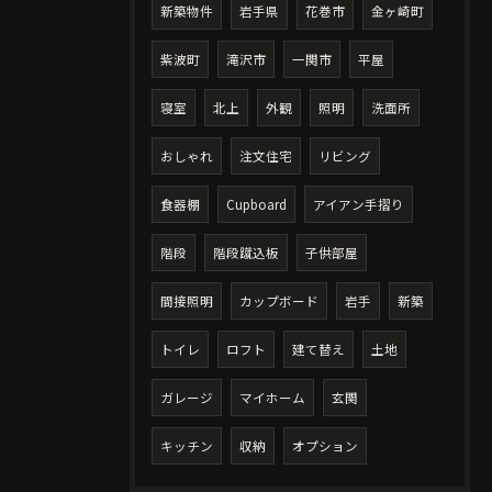
新築物件
岩手県
花巻市
金ヶ崎町
紫波町
滝沢市
一関市
平屋
寝室
北上
外観
照明
洗面所
おしゃれ
注文住宅
リビング
食器棚
Cupboard
アイアン手摺り
階段
階段蹴込板
子供部屋
間接照明
カップボード
岩手
新築
トイレ
ロフト
建て替え
土地
ガレージ
マイホーム
玄関
キッチン
収納
オプション