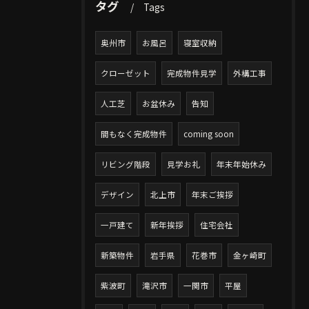
タグ
Tags
奥州市
お風呂
寝室収納
クローゼット
完成物件見学
外構工事
人工芝
お盆休み
告知
間もなく完成物件
coming soon
リビング階段
見学お礼
年末年始休み
デザイン
北上市
年末ご挨拶
一戸建て
新年挨拶
住宅会社
新築物件
岩手県
花巻市
金ヶ崎町
紫波町
滝沢市
一関市
平屋