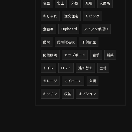
寝室
北上
外観
照明
洗面所
おしゃれ
注文住宅
リビング
食器棚
Cupboard
アイアン手摺り
階段
階段蹴込板
子供部屋
間接照明
カップボード
岩手
新築
トイレ
ロフト
建て替え
土地
ガレージ
マイホーム
玄関
キッチン
収納
オプション